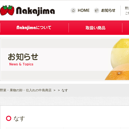
野
ご
野菜・果物の卸・仕入れの中島商店
>
> なす
なす