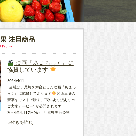
映画『あまろっく』に
協賛しています
2024/4/11
当社は、尼崎を舞台とした映画『あまろ
っく』に協賛しております
関西出身の
豪華キャストで贈る、“笑いあり涙ありの
ご実家ムービー“ が公開されます！ ・
2024年4月12日(金) 兵庫県先行公開…
[»続きを読む]