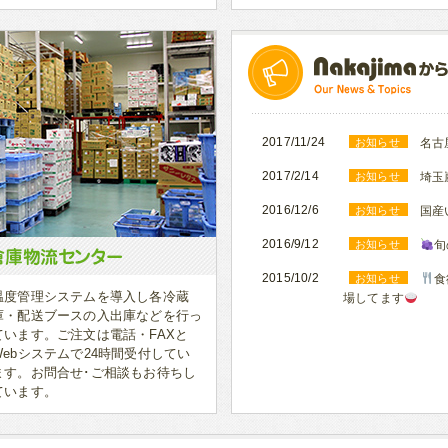
2017/11/24
お知らせ
名古
2017/2/14
お知らせ
埼玉
2016/12/6
お知らせ
国産
2016/9/12
お知らせ
旬
2015/10/2
お知らせ
食
温度管理システムを導入し各冷蔵
場してます
庫・配送ブースの入出庫などを行っ
ています。ご注文は電話・FAXと
Webシステムで24時間受付してい
ます。お問合せ･ご相談もお待ちし
ています。