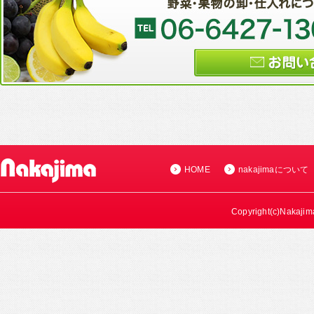
HOME
nakajimaについて
Copyright(c)Nakajima